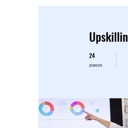
Upskilli
24
24 pasos
pasos